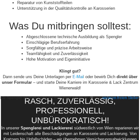
Reparatur von Kunststoffteilen
Unterstützung in der Qualitätskontrolle an Karosserien
Was Du mitbringen solltest:
Abgeschlossene technische Ausbildung als Spengler
Einschlägige Berufserfahrung
Sorgfältige und präzise Arbeitsweise
Teamfähigkeit und Zuverlässigkeit
Hohe Motivation und Eigeninitiative
Klingt gut?
Dann sende uns Deine Unterlagen per
E-Mail
oder bewirb Dich
direkt über
unser Formular
– und starte Deine Karriere im Karosserie & Lack Zentrum
Wienerwald!
Kfz-Spengler ist doch nichts für dich, dann schau dir unsere
anderen freien Stellen
RASCH, ZUVERLÄSSIG,
an.
PROFESSIONELL,
UNBÜROKRATISCH!
In unserer
Spenglerei und Lackiererei
südwestlich von Wien reparieren wir
mit Leidenschaft alle Beschädigungen an Karosserie und Lackierung. Von
Kratzern bis Unfallschäden – wir übernehmen Versicherungsabwicklungen